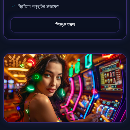
প্রিমিয়াম অনুভূতির ইন্টারফেস
নিবন্ধন করুন