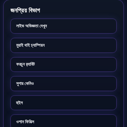
জনপ্রিয় বিভাগ
লাইভ অভিজ্ঞতা দেখুন
মুয়াই থাই চ্যাম্পিয়ন
ফরচুন র‍্যাবিট
সুপার কেনিও
হুইল
ওশান ফিনিক্স