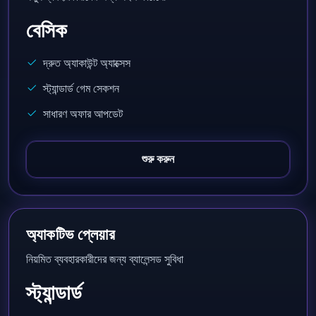
বেসিক
দ্রুত অ্যাকাউন্ট অ্যাক্সেস
স্ট্যান্ডার্ড গেম সেকশন
সাধারণ অফার আপডেট
শুরু করুন
অ্যাকটিভ প্লেয়ার
নিয়মিত ব্যবহারকারীদের জন্য ব্যালেন্সড সুবিধা
স্ট্যান্ডার্ড