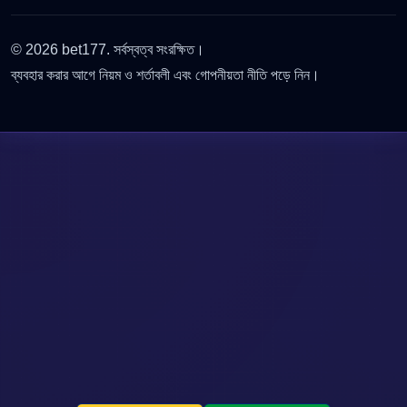
© 2026 bet177. সর্বস্বত্ব সংরক্ষিত।
ব্যবহার করার আগে নিয়ম ও শর্তাবলী এবং গোপনীয়তা নীতি পড়ে নিন।