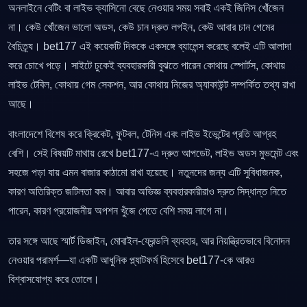
অনলাইনে বেটিং বা লাইভ ক্যাসিনো বেছে নেওয়ার সময় সবাই একই জিনিস খোঁজেন
না। কেউ খোঁজেন ভালো অডস, কেউ চান দ্রুত লগইন, কেউ আবার চান গেমের
বৈচিত্র্য। bet177 এই কয়েকটি দিককে একসঙ্গে ব্যালেন্স করেছে বলেই এটি আলাদা
করে চোখে পড়ে। সাইটে ঢুকেই ব্যবহারকারী বুঝতে পারেন কোথায় স্পোর্টস, কোথায়
লাইভ টেবিল, কোথায় গেম সেকশন, আর কোথায় নিজের অ্যাকাউন্ট সম্পর্কিত তথ্য রাখা
আছে।
বাংলাদেশে বিশেষ করে ক্রিকেট, ফুটবল, টেনিস এবং লাইভ ইভেন্টের প্রতি আগ্রহ
বেশি। সেই বিষয়টি মাথায় রেখে bet177-এ দ্রুত আপডেট, লাইভ অডস মুভমেন্ট এবং
সহজে পড়া যায় এমন বাজার কাঠামো রাখা হয়েছে। নতুনদের জন্য এটি সুবিধাজনক,
কারণ অতিরিক্ত জটিলতা কম। আবার অভিজ্ঞ ব্যবহারকারীরাও দ্রুত সিদ্ধান্ত নিতে
পারেন, কারণ প্রয়োজনীয় অপশন খুঁজে পেতে বেশি সময় লাগে না।
তার সঙ্গে আছে স্মার্ট ডিজাইন, মোবাইল-ফ্রেন্ডলি ব্যবহার, আর নিয়ন্ত্রিতভাবে বিনোদন
নেওয়ার পরামর্শ—যা একটি আধুনিক প্ল্যাটফর্ম হিসেবে bet177-কে আরও
বিশ্বাসযোগ্য করে তোলে।