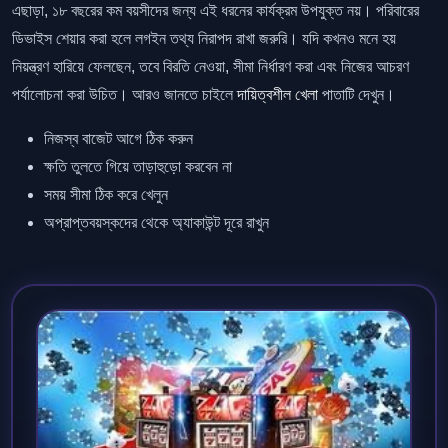
এছাড়া, ১৮ বছরের কম বয়সীদের জন্য এই ধরনের কার্যক্রম উপযুক্ত নয়। পরিবারের
ডিভাইস শেয়ার করা হলে লগইন তথ্য নিরাপদ রাখা জরুরি। যদি কখনও মনে হয়
নিয়ন্ত্রণ হারিয়ে ফেলছেন, তবে বিরতি নেওয়া, সীমা নির্ধারণ করা এবং নিজের আচরণ
পর্যালোচনা করা উচিত। আরও জানতে চাইলে
দায়িত্বশীল খেলা
পাতাটি দেখুন।
নিজস্ব বাজেট আগে ঠিক করুন
ক্ষতি তুলতে গিয়ে তাড়াহুড়ো করবেন না
সময় সীমা ঠিক করে খেলুন
অপ্রাপ্তবয়স্কদের থেকে অ্যাকাউন্ট দূরে রাখুন