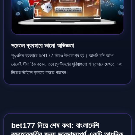
সচেতন ব্যবহারে ভালো অভিজ্ঞতা
শৃঙ্খলিত ব্যবহারে bet177 আরও উপভোগ্য হয়। আপনি যদি আগে
থেকেই সীমা ঠিক করেন, তবে প্ল্যাটফর্মের সুবিধাগুলো শান্তভাবে দেখতে এবং
নিজের স্টাইলে ব্যবহার করতে পারবেন।
bet177 নিয়ে শেষ কথা: বাংলাদেশি
ব্যবহারকারীর জন্য ভারসাম্যপূর্ণ একটি আধুনিক