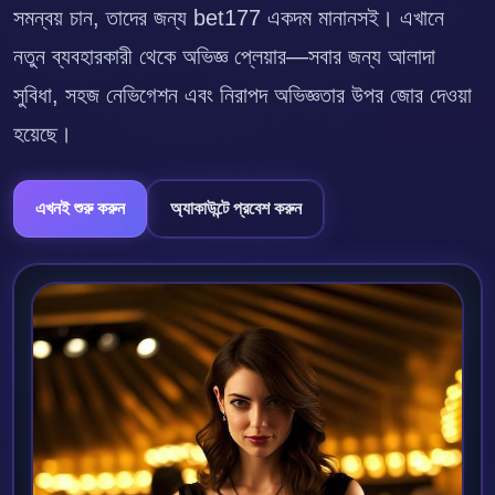
সমন্বয় চান, তাদের জন্য bet177 একদম মানানসই। এখানে
নতুন ব্যবহারকারী থেকে অভিজ্ঞ প্লেয়ার—সবার জন্য আলাদা
সুবিধা, সহজ নেভিগেশন এবং নিরাপদ অভিজ্ঞতার উপর জোর দেওয়া
হয়েছে।
এখনই শুরু করুন
অ্যাকাউন্টে প্রবেশ করুন