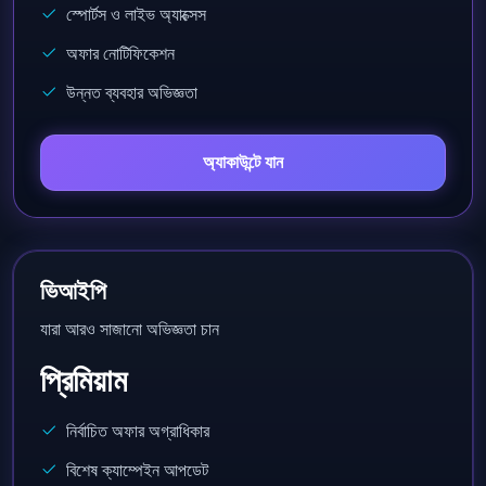
স্পোর্টস ও লাইভ অ্যাক্সেস
অফার নোটিফিকেশন
উন্নত ব্যবহার অভিজ্ঞতা
অ্যাকাউন্টে যান
ভিআইপি
যারা আরও সাজানো অভিজ্ঞতা চান
প্রিমিয়াম
নির্বাচিত অফার অগ্রাধিকার
বিশেষ ক্যাম্পেইন আপডেট