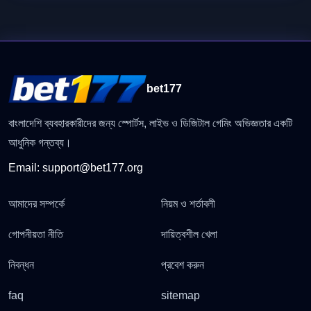
bet177
বাংলাদেশি ব্যবহারকারীদের জন্য স্পোর্টস, লাইভ ও ডিজিটাল গেমিং অভিজ্ঞতার একটি
আধুনিক গন্তব্য।
Email:
support@bet177.org
আমাদের সম্পর্কে
নিয়ম ও শর্তাবলী
গোপনীয়তা নীতি
দায়িত্বশীল খেলা
নিবন্ধন
প্রবেশ করুন
faq
sitemap