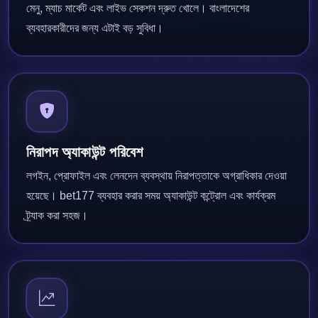
মেনু, ম্যাচ মার্কেট এবং লাইভ সেকশন দ্রুত খোলে। বাংলাদেশের
ব্যবহারকারীদের জন্য এটাই বড় সুবিধা।
নিরাপদ অ্যাকাউন্ট পরিবেশ
লগইন, প্রোফাইল এবং লেনদেন ব্যবস্থায় নিরাপত্তাকে অগ্রাধিকার দেওয়া
হয়েছে। bet177 ব্যবহার করার সময় অ্যাকাউন্ট কন্ট্রোল এবং কার্যক্রম
ট্র্যাক করা সহজ।