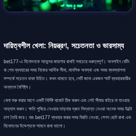
দায়িত্বশীল খেলা: নিয়ন্ত্রণ, সচেতনতা ও ভারসাম্য
bet177-এ বিনোদনকে আনন্দের জায়গায় রাখাই সবচেয়ে গুরুত্বপূর্ণ। অনলাইন বেটিং
বা গেম ব্যবহারের সময় নিজের আর্থিক সীমা, মানসিক অবস্থা এবং সময় ব্যবস্থাপনা
সম্পর্কে সচেতন থাকা উচিত। কখন থামতে হবে, সেটি জানা একজন স্মার্ট ব্যবহারকারীর
অন্যতম বৈশিষ্ট্য।
খেলা শুরু করার আগে একটি নির্দিষ্ট বাজেট ঠিক করুন এবং সেই সীমার বাইরে না যাওয়ার
অভ্যাস করুন। ক্ষতি পুষিয়ে নেওয়ার তাড়নায় দ্রুত সিদ্ধান্ত নেওয়া অনেক সময় উল্টো
চাপ তৈরি করে। বরং bet177 ব্যবহার করার সময় বিরতি নেওয়া, সেশন ছোট রাখা এবং
বিনোদনের উদ্দেশ্যকে সামনে রাখা ভালো।